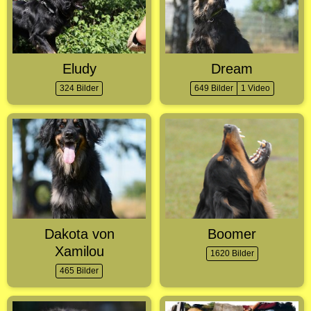
Eludy
Dream
324 Bilder
649 Bilder
1 Video
Dakota von
Boomer
Xamilou
1620 Bilder
465 Bilder