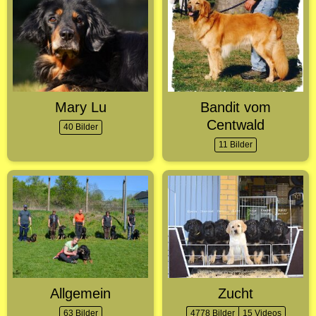
Mary Lu
Bandit vom
Centwald
40 Bilder
11 Bilder
Allgemein
Zucht
63 Bilder
4778 Bilder
15 Videos