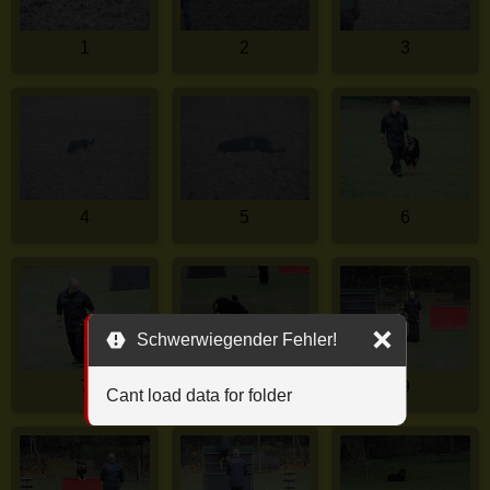
1
2
3
4
5
6
Schwerwiegender Fehler!
7
8
9
Cant load data for folder