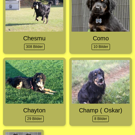
Chesmu
Como
308 Bilder
10 Bilder
Chayton
Champ ( Oskar)
29 Bilder
8 Bilder