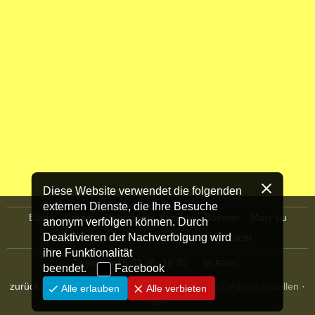
Diese Website verwendet die folgenden
externen Dienste, die Ihre Besuche
Eludy
Dream
Dakota von Xamilou
Boomer
Mary Lu
anonym verfolgen können. Durch
Deaktivieren der Nachverfolgung wird
Bandit vom Centwald
Allgemein
Zucht
ihre Funktionalität
Geändert
15.03.26, 16:30
69 Bilder
beendet.
Facebook
zurück zur Homepage
·
Fotoalbum Websites mit jAlbum erstellen
·
Alle erlauben
Alle verbieten
Tiger