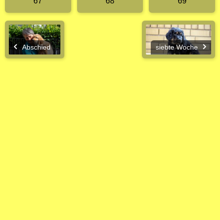
67
68
69
Abschied
siebte Woche