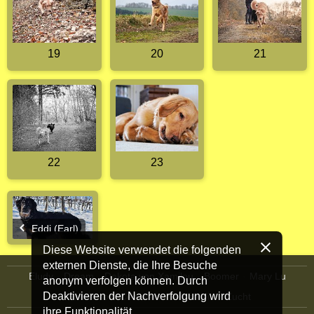
19
20
21
22
23
Eddi (Earl)
Diese Website verwendet die folgenden
externen Dienste, die Ihre Besuche
Eludy
Dream
Dakota von Xamilou
Boomer
Mary Lu
anonym verfolgen können. Durch
Deaktivieren der Nachverfolgung wird
Bandit vom Centwald
Allgemein
Zucht
ihre Funktionalität