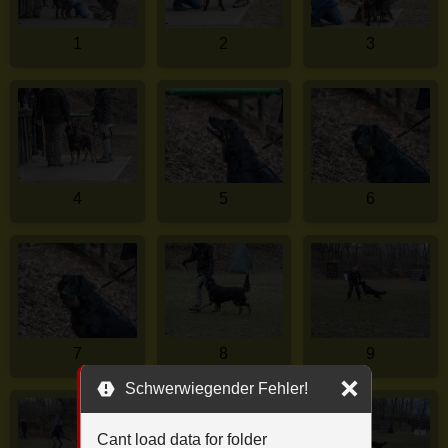
1
2
3
4
5
6
7
8
9
Schwerwiegender Fehler!
Cant load data for folder