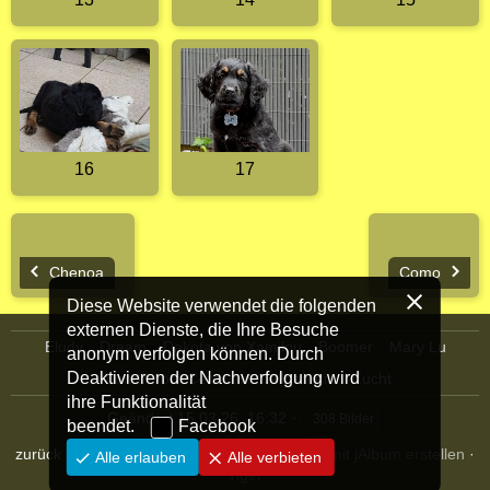
16
17
Chenoa
Como
Diese Website verwendet die folgenden
externen Dienste, die Ihre Besuche
Eludy
Dream
Dakota von Xamilou
Boomer
Mary Lu
anonym verfolgen können. Durch
Deaktivieren der Nachverfolgung wird
Bandit vom Centwald
Allgemein
Zucht
ihre Funktionalität
Geändert
15.03.26, 16:32
308 Bilder
beendet.
Facebook
zurück zur Homepage
·
Fotoalbum Websites mit jAlbum erstellen
·
Alle erlauben
Alle verbieten
Tiger