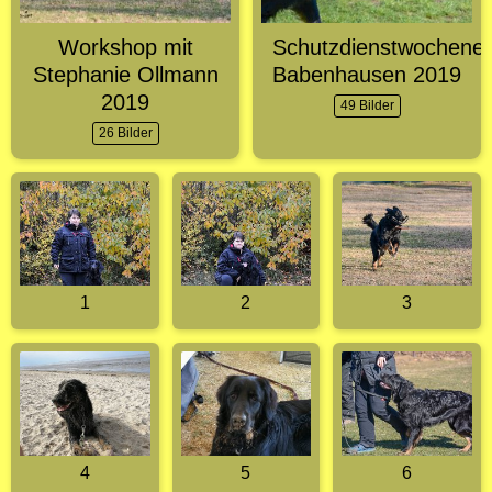
Workshop mit
Schutzdienstwochene
Stephanie Ollmann
Babenhausen 2019
2019
49 Bilder
26 Bilder
1
2
3
4
5
6