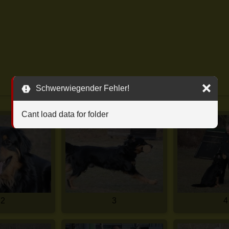
Schwerwiegender Fehler!
Cant load data for folder
2
3
4