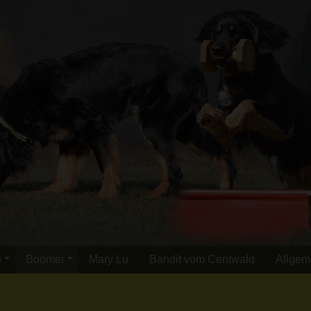
u
Boomer
Mary Lu
Bandit vom Centwald
Allgem