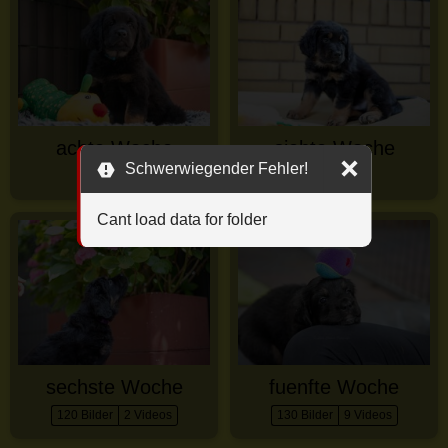
achte Woche
siebte Woche
Schwerwiegender Fehler!
69 Bilder
141 Bilder
Cant load data for folder
sechste Woche
fuenfte Woche
120 Bilder
2 Videos
130 Bilder
9 Videos