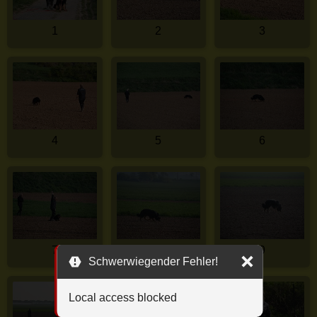
1
2
3
4
5
6
7
8
9
Schwerwiegender Fehler!
Local access blocked