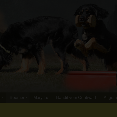
u
Boomer
Mary Lu
Bandit vom Centwald
Allgem