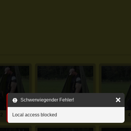
Schwerwiegender Fehler!
Local access blocked
2
3
4