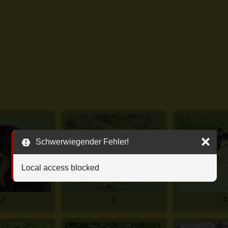
Schwerwiegender Fehler!
Local access blocked
2
3
4