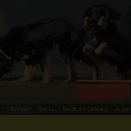
u
Boomer
Mary Lu
Bandit vom Centwald
Allgem