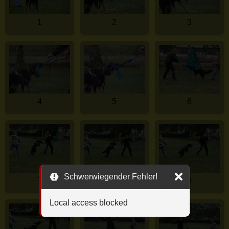
1
2
3
4
5
6
Schwerwiegender Fehler!
7
8
9
Local access blocked