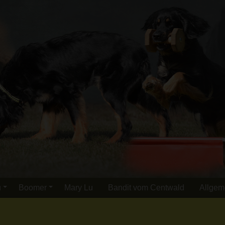
u
Boomer
Mary Lu
Bandit vom Centwald
Allgem