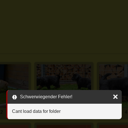
Schwerwiegender Fehler!
Cant load data for folder
2
3
4