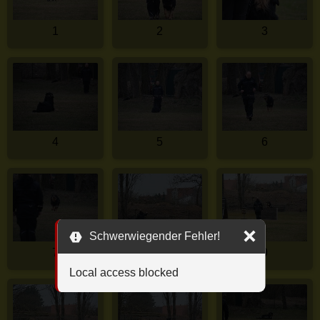
1
2
3
4
5
6
Schwerwiegender Fehler!
7
8
9
Local access blocked