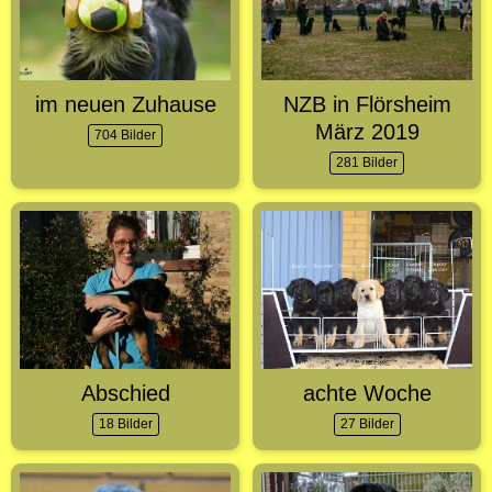
im neuen Zuhause
NZB in Flörsheim
März 2019
704 Bilder
281 Bilder
Abschied
achte Woche
18 Bilder
27 Bilder