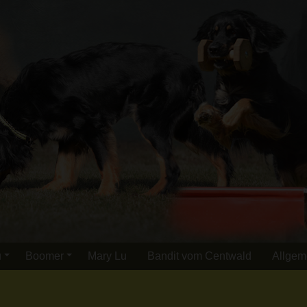
u
Boomer
Mary Lu
Bandit vom Centwald
Allgem