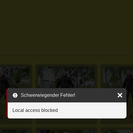
Schwerwiegender Fehler!
Local access blocked
2
3
4