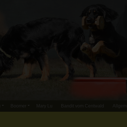
u
Boomer
Mary Lu
Bandit vom Centwald
Allgem