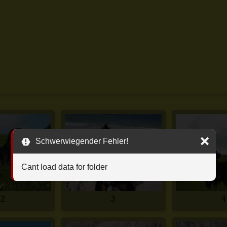
Schwerwiegender Fehler!
Cant load data for folder
2
3
4