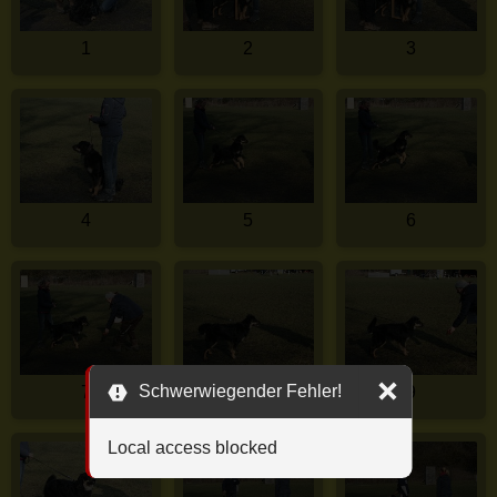
1
2
3
4
5
6
Schwerwiegender Fehler!
7
8
9
Local access blocked