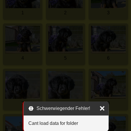
1
2
3
4
5
6
7
8
9
Schwerwiegender Fehler!
Cant load data for folder