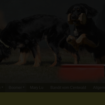
u
Boomer
Mary Lu
Bandit vom Centwald
Allgem