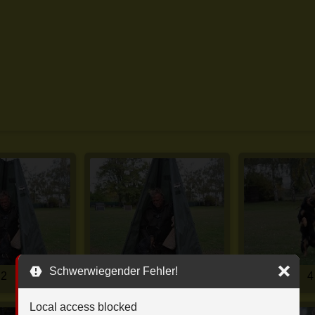
Schwerwiegender Fehler!
2
3
4
Local access blocked