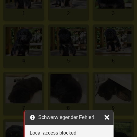
1
2
3
4
5
6
7
8
9
Schwerwiegender Fehler!
Local access blocked