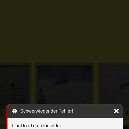
Schwerwiegender Fehler!
2
3
4
Cant load data for folder