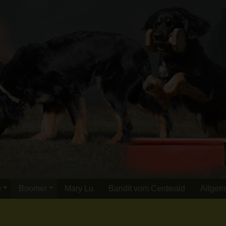
u
Boomer
Mary Lu
Bandit vom Centwald
Allgem