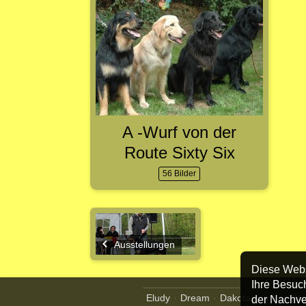
A -Wurf von der
Route Sixty Six
56 Bilder
Ausstellungen
Diese Webs
Ihre Besuc
Eludy
Dream
Dakota von Xamilo
der Nachver