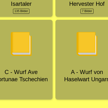
Isartaler
Hervester Hof
135 Bilder
7 Bilder
C - Wurf Ave
A - Wurf von
ortunae Tschechien
Haselwart Ungar