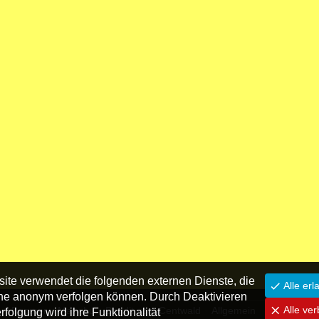
ite verwendet die folgenden externen Dienste, die
Alle erl
he anonym verfolgen können. Durch Deaktivieren
G
Alle ver
u
Boomer
Mary Lu
Bandit vom Centwald
Allgemein
Zucht
folgung wird ihre Funktionalität