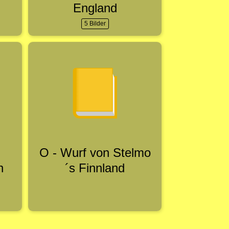
England
5 Bilder
O - Wurf von Stelmo
n
´s Finnland