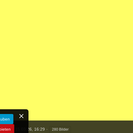
auben
eändert
15.03.26, 16:29
bieten
280 Bilder