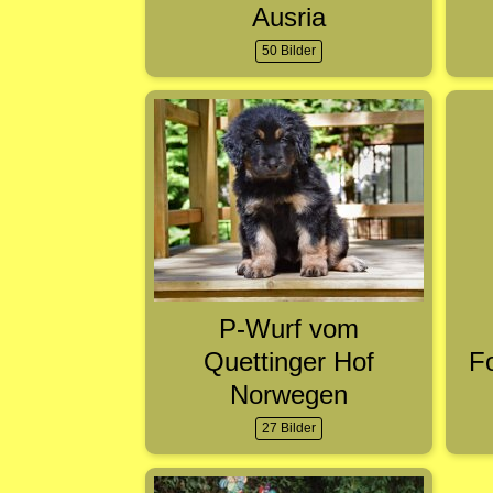
Ausria
50 Bilder
P-Wurf vom
Quettinger Hof
F
Norwegen
27 Bilder