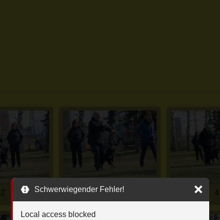
Schwerwiegender Fehler!
2
3
4
Local access blocked