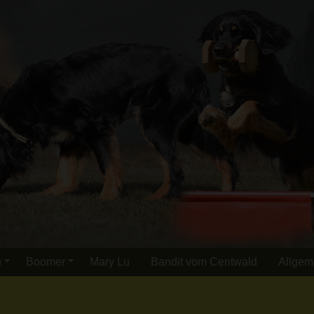
u
Boomer
Mary Lu
Bandit vom Centwald
Allgem