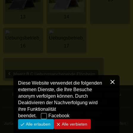
13
14
16
17
Maerz B C Uebungswochenende Flörsheim
Diese Website verwendet die folgenden
externen Dienste, die Ihre Besuche
Eludy
Dream
Dakota von Xamilou
Boomer
Mary Lu
anonym verfolgen können. Durch
Deaktivieren der Nachverfolgung wird
Bandit vom Centwald
Allgemein
Zucht
ihre Funktionalität
Geändert
15.03.26, 16:29
89 Bilder
beendet.
Facebook
zurück zur Homepage
·
Fotoalbum Websites mit jAlbum erstellen
·
Alle erlauben
Alle verbieten
Tiger