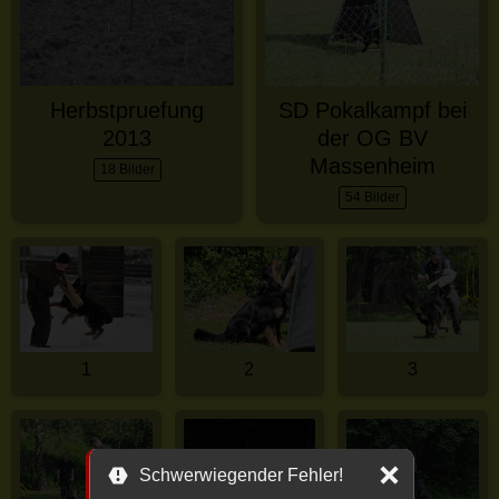
Herbstpruefung
SD Pokalkampf bei
2013
der OG BV
Massenheim
18 Bilder
54 Bilder
1
2
3
Schwerwiegender Fehler!