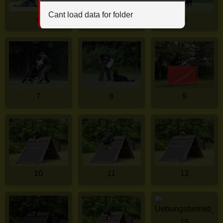
Cant load data for folder
4
5
6
7
8
9
10
11
12
15