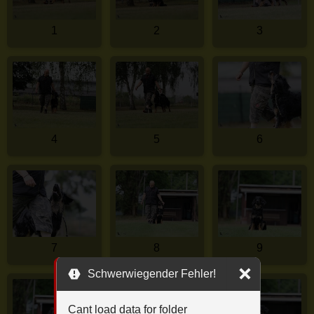
1
2
3
4
5
6
7
8
9
Schwerwiegender Fehler!
Cant load data for folder