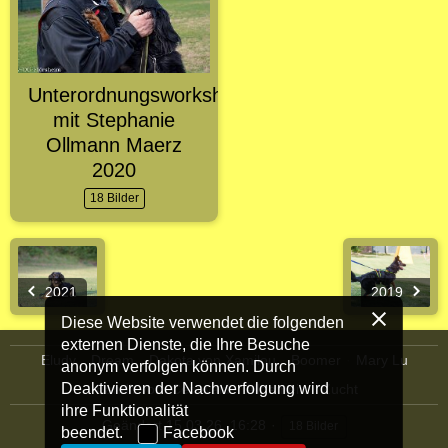
Unterordnungsworkshop
mit Stephanie
Ollmann Maerz
2020
18 Bilder
2021
2019
Diese Website verwendet die folgenden
externen Dienste, die Ihre Besuche
Eludy
Dream
Dakota von Xamilou
Boomer
Mary Lu
anonym verfolgen können. Durch
Deaktivieren der Nachverfolgung wird
Bandit vom Centwald
Allgemein
Zucht
ihre Funktionalität
Geändert
15.03.26, 16:28
18 Bilder
beendet.
Facebook