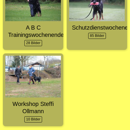
A B C
Schutzdienstwochene
Trainingswochenende
85 Bilder
28 Bilder
Workshop Steffi
Ollmann
10 Bilder