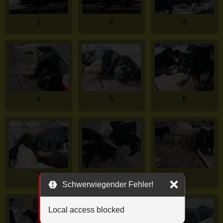
1
2
3
4
5
6
7
8
9
Schwerwiegender Fehler!
Local access blocked