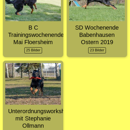
B C
SD Wochenende
Trainingswochenende
Babenhausen
Mai Floersheim
Ostern 2019
25 Bilder
23 Bilder
Unterordnungsworkshop
mit Stephanie
Ollmann